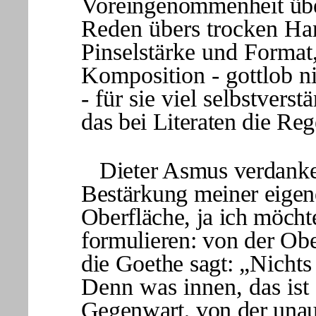
Voreingenommenheit übe
Reden übers trocken Han
Pinselstärke und Format
Komposition - gottlob n
- für sie viel selbstverstä
das bei Literaten die Rege
Dieter Asmus verdanke
Bestärkung mei
ner eigen
Oberfläche, ja ich möcht
formulieren: von der Obe
die Goethe sagt:
„Nichts 
Denn was innen, das ist
Gegenwart, von der unau