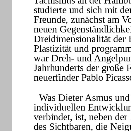
Tachismus an der Hambu
stu
dierte und sich mit de
Freunde, zunächst am V
neuen Gegenständlichkeit
Dreidimensionalität der 
Plastizität und
programma
war Dreh- und Angelpu
Jahrhunderts der große 
neuerfinder
Pablo Picass
Was
Dieter Asmus und
individuellen
Entwicklu
verbindet, ist, neben de
des Sichtbaren, die Nei