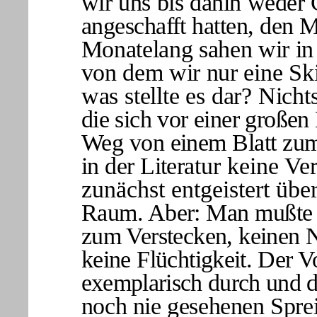
wir uns bis dahin weder
angeschafft hatten, den M
Monatelang sahen wir i
von dem wir nur
eine Sk
was stellte es dar? Nicht
die sich vor einer große
Weg von einem Blatt zum 
in der Litera
tur keine Ve
zunächst entgeistert übe
Raum. Aber: Man mußte 
zum Verstecken, keinen 
keine Flüch
tigkeit. Der 
exemplarisch durch und d
noch nie gesehenen Sprei