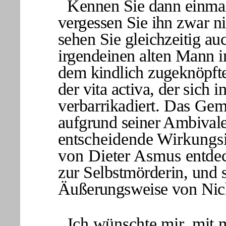
Kennen Sie dann einmal 
vergessen Sie ihn zwar ni
sehen Sie gleichzeitig a
irgendeinen alten Mann i
dem kindlich zugeknöpft
der vita activa, der
sich i
verbarrikadiert. Das Gem
aufgrund seiner Ambivale
ent
scheidende Wirkungsi
von Dieter Asmus
entde
zur Selbstmörderin, und 
Äußerungsweise von Nich
Ich wünschte mir, mit 