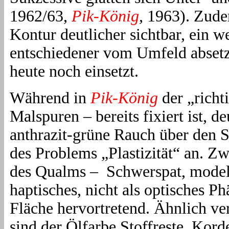
1962/63,
Pik-König
,
1963). Zude
Kontur deutlicher sichtbar, ein w
entschiedener vom Umfeld absetz
heute noch einsetzt.
Während in
Pik-König
der „richt
Malspuren – bereits fixiert ist, d
anthrazit-grüne Rauch über den S
des Problems „Plastizität“ an. Z
des Qualms –
Schwerspat, modell
haptisches, nicht als optisches P
Fläche hervortretend. Ähnlich ve
sind der Ölfarbe Stoffreste, Kor