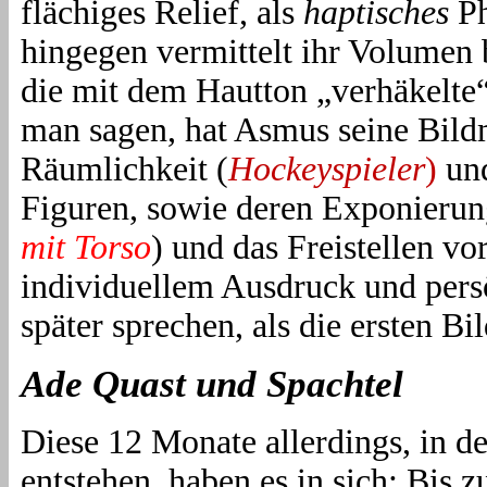
flächiges Relief, als
haptisches
Ph
hingegen vermittelt ihr Volumen 
die mit dem Hautton „verhäkelte
man sagen, hat Asmus seine
Bild
Räumlichkeit (
Hockeyspieler
)
und
Figuren, sowie deren Exponierun
mit Torso
) und das Freistellen vo
individuellem Ausdruck und persö
später sprechen, als die ersten B
Ade Quast und Spachtel
Diese 12 Monate allerdings, in 
entstehen, haben es in sich: Bis z